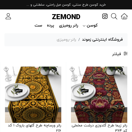
خرید کوسن طرح سنتی، کوسن مبل راحتی، سلطنتی و ...
ZEMOND
کوسن
رانر رومیزی
پرده
ست
فروشگاه اینترنتی زموند
رانر-رومیزی
فیلتر
رانر زیما طرح گلدوزی درشت مخملی
رانر ورساچه طرح گلهای باروک 1 کد
کد 364
216