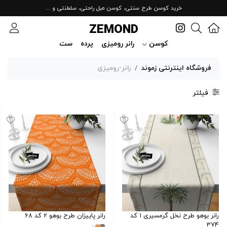
خرید کوسن طرح سنتی، کوسن مبل راحتی، سلطنتی و ...
ZEMOND
کوسن
رانر رومیزی
پرده
ست
فروشگاه اینترنتی زموند
رانر-رومیزی
فیلتر
رانر بوهو طرح نخل گرمسیری 1 کد
رانر پاییزان طرح بوهو 2 کد 68
374