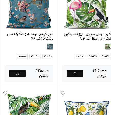
کاور کوسن هاوایی طرح فلامینگو و
کاور کوسن لیسا طرح شکوفه ها و
توکان در جنگل کد 183
پرندگان 1 کد 38
50x50
45x45
40x40
50x50
45x45
40x40
425,000
425,000
تومان
تومان