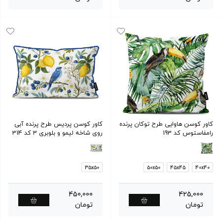
کاور کوسن هاوایی طرح توکان پرنده
کاور کوسن پردیس طرح پرنده آبی
رامفاستوس کد 193
روی شاخه لیمو و بلوبری 3 کد 314
35x50
50x50
45x45
40x40
450,000
425,000
تومان
تومان