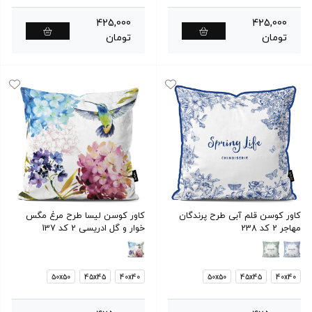
425,000
425,000
تومان
تومان
کاور کوسن قلم آبی طرح پرندگان
کاور کوسن لیسا طرح مرغ مگس
مهاجر 2 کد 238
خوار و گل ادریسی 2 کد 137
50x50
45x45
40x40
50x50
45x45
40x40