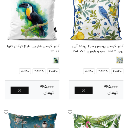
کاور کوسن پردیس طرح پرنده آبی
کاور کوسن هاوایی طرح توکان تنها
روی شاخه لیمو و بلوبری 1 کد 301
کد 192
50x50
45x45
40x40
50x50
45x45
40x40
425,000
425,000
تومان
تومان