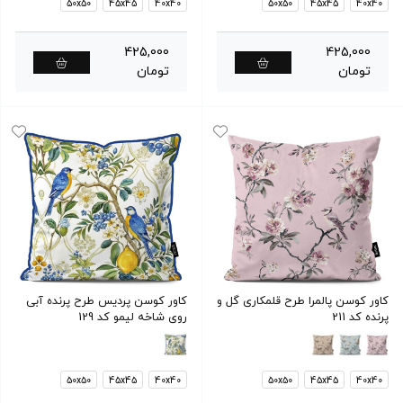
50x50
45x45
40x40
50x50
45x45
40x40
425,000
425,000
تومان
تومان
کاور کوسن پالمرا طرح قلمکاری گل و
کاور کوسن پردیس طرح پرنده آبی
پرنده کد 211
روی شاخه لیمو کد 129
50x50
45x45
40x40
50x50
45x45
40x40