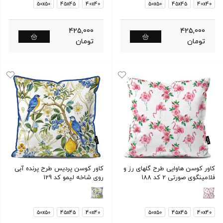
50x50
45x45
40x40
50x50
45x45
40x40
425,000
425,000
تومان
تومان
کاور کوسن هاوایی طرح گلهای رز و
کاور کوسن پردیس طرح پرنده آبی
فلامینگوی صورتی 2 کد 188
روی شاخه لیمو کد 129
50x50
45x45
40x40
50x50
45x45
40x40