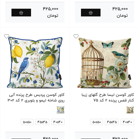
425,000
425,000
تومان
تومان
کاور کوسن لیسا طرح گلهای زیبا
کاور کوسن پردیس طرح پرنده آبی
کنار قفس پرنده 2 کد 75
روی شاخه لیمو و بلوبری 2 کد 302
50x50
45x45
40x40
50x50
45x45
40x40