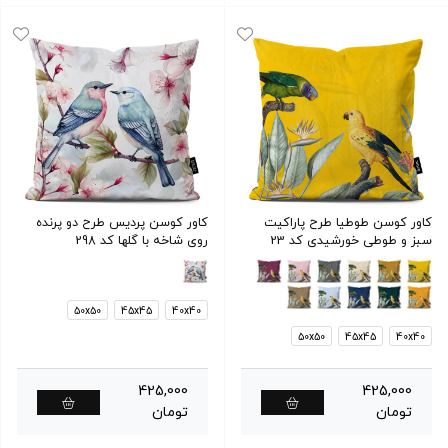
کاور کوسن طوطیا طرح پاراکیت
کاور کوسن پردیس طرح دو پرنده
سبز و طوطی خورشیدی کد 23
روی شاخه با گلها کد 298
50x50
45x45
40x40
50x50
45x45
40x40
425,000
425,000
تومان
تومان