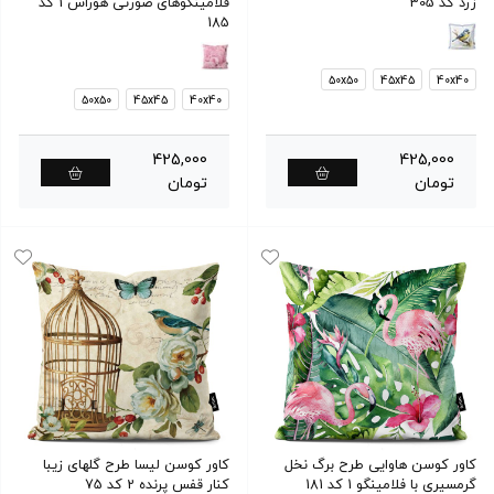
زرد کد 305
فلامینگوهای صورتی هوراس 1 کد
185
50x50
45x45
40x40
50x50
45x45
40x40
425,000
425,000
تومان
تومان
کاور کوسن هاوایی طرح برگ نخل
کاور کوسن لیسا طرح گلهای زیبا
گرمسیری با فلامینگو 1 کد 181
کنار قفس پرنده 2 کد 75