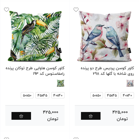
کاور کوسن پردیس طرح دو پرنده
کاور کوسن هاوایی طرح توکان پرنده
روی شاخه با گلها کد 298
رامفاستوس کد 193
50x50
45x45
40x40
50x50
45x45
40x40
425,000
425,000
تومان
تومان