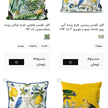
کاور کوسن پردیس طرح پرنده آبی
کاور کوسن هاوایی طرح توکان پرنده
روی شاخه لیمو و بلوبری 3 کد 314
رامفاستوس کد 193
50x50
45x45
40x40
35x50
425,000
450,000
تومان
تومان