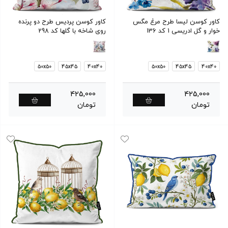
کاور کوسن لیسا طرح مرغ مگس
کاور کوسن پردیس طرح دو پرنده
خوار و گل ادریسی 1 کد 136
روی شاخه با گلها کد 298
50x50
45x45
40x40
50x50
45x45
40x40
425,000
425,000
تومان
تومان