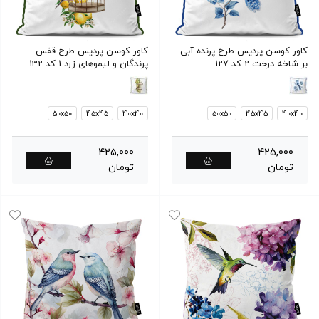
کاور کوسن پردیس طرح پرنده آبی
کاور کوسن پردیس طرح قفس
بر شاخه درخت 2 کد 127
پرندگان و لیموهای زرد 1 کد 132
50x50
45x45
40x40
50x50
45x45
40x40
425,000
425,000
تومان
تومان