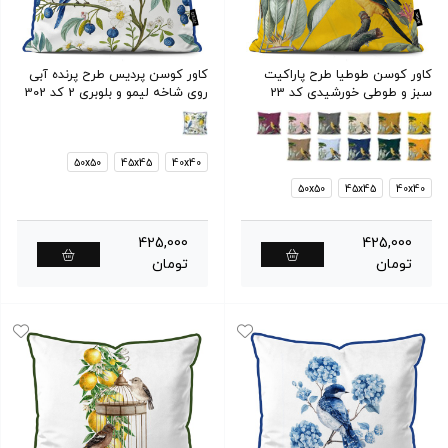
کاور کوسن طوطیا طرح پاراکیت
کاور کوسن پردیس طرح پرنده آبی
سبز و طوطی خورشیدی کد 23
روی شاخه لیمو و بلوبری 2 کد 302
50x50
45x45
40x40
50x50
45x45
40x40
425,000
425,000
تومان
تومان