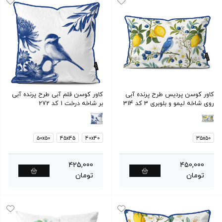
کاور کوسن پردیس طرح پرنده آبی
کاور کوسن قلم آبی طرح پرنده آبی
روی شاخه لیمو و بلوبری 3 کد 314
بر شاخه درخت 1 کد 272
50x50
45x45
40x40
35x50
425,000
450,000
تومان
تومان