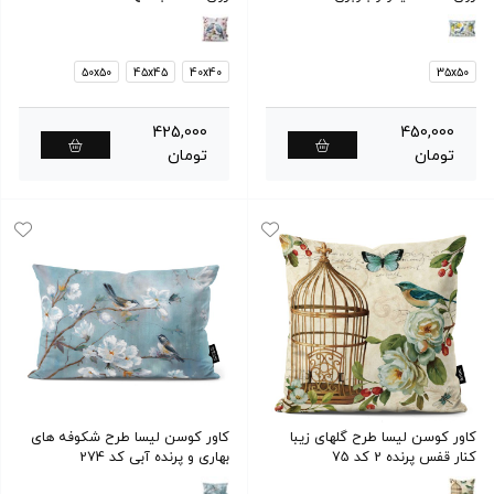
50x50
45x45
40x40
35x50
425,000
450,000
تومان
تومان
کاور کوسن لیسا طرح گلهای زیبا
کاور کوسن لیسا طرح شکوفه های
کنار قفس پرنده 2 کد 75
بهاری و پرنده آبی کد 274