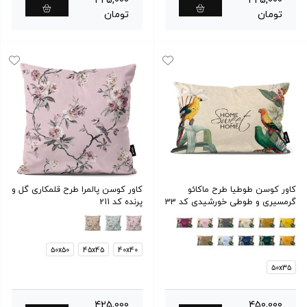
425,000
425,000
تومان
تومان
کاور کوسن طوطیا طرح ماکائو
کاور کوسن پالمرا طرح قلمکاری گل و
گرمسیری و طوطی خورشیدی کد 33
پرنده کد 211
50x50
45x45
40x40
50x35
425,000
450,000