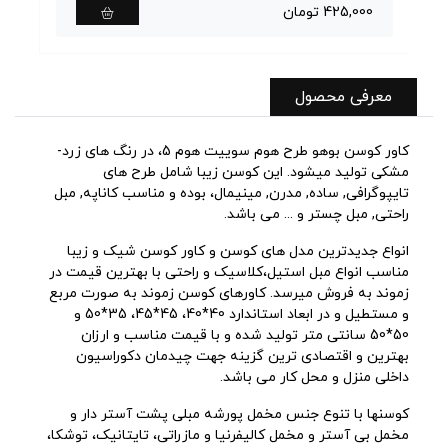
425,000 تومان
0
معرفی محصول
کاور کوسن بوهو طرح هوم سوییت هوم 5، در رنگ های زرد-
مشکی تولید میشود. این کوسن زیبا شامل طرح های
تایپوگرافی, ساده, مدرن, مینیمال، بوده و مناسب کاناپه, مبل
راحتی, مبل چستر و ... می باشد.
انواع جدیدترین مدل های کوسن و کاور کوسن شیک و زیبا
مناسب انواع مبل استیل،کلاسیک و راحتی با بهترین قیمت در
زموند به فروش میرسد. کاورهای کوسن زموند به صورت مربع
و مستطیل و در ابعاد استاندارد 40*40، 45*45، 35*50 و
50*50 سانتی متر تولید شده و با قیمت مناسب و ارزان
بهترین و اقتصادی ترین گزینه جهت چیدمان دکوراسیون
داخلی منزل و محل کار می باشد.
کوسنها با تنوع جنس مخمل پورشه مبلی پشت آستر دار و
مخمل بی آستر و مخمل کالیفرنیا و مازراتی، تایتانیک، توشکا،