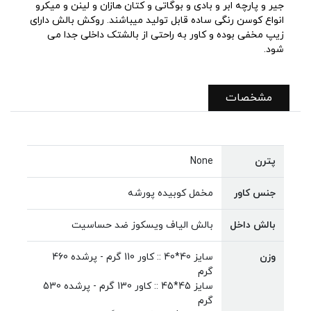
جیر و پارچه ابر و بادی و بوگاتی و کتان هازان و لینن و میکرو
انواع کوسن رنگی ساده قابل تولید میباشند. روکش بالش دارای
زیپ مخفی بوده و کاور به راحتی از بالشتک داخلی جدا می
شود.
مشخصات
پترن
None
جنس کاور
مخمل کوبیده پورشه
بالش داخل
بالش الیاف ویسکوز ضد حساسیت
وزن
سایز 40*40 :: کاور 110 گرم - پرشده 460
گرم
سایز 45*45 :: کاور 130 گرم - پرشده 530
گرم