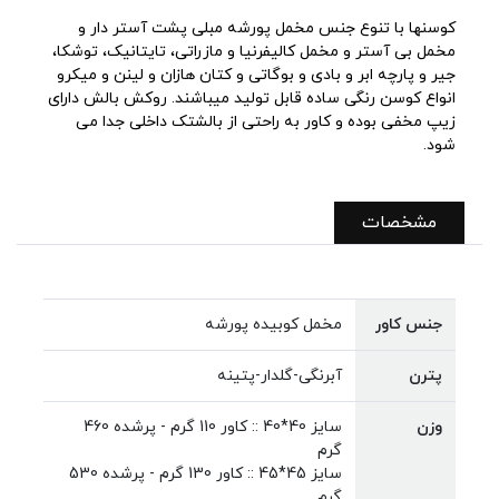
کوسنها با تنوع جنس مخمل پورشه مبلی پشت آستر دار و
مخمل بی آستر و مخمل کالیفرنیا و مازراتی، تایتانیک، توشکا،
جیر و پارچه ابر و بادی و بوگاتی و کتان هازان و لینن و میکرو
انواع کوسن رنگی ساده قابل تولید میباشند. روکش بالش دارای
زیپ مخفی بوده و کاور به راحتی از بالشتک داخلی جدا می
شود.
مشخصات
جنس کاور
مخمل کوبیده پورشه
پترن
آبرنگی-گلدار-پتینه
وزن
سایز 40*40 :: کاور 110 گرم - پرشده 460
گرم
سایز 45*45 :: کاور 130 گرم - پرشده 530
گرم