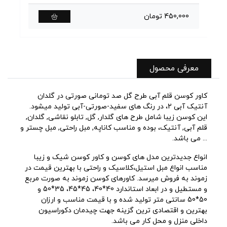
450,000 تومان
0
معرفی محصول
کاور کوسن قلم آبی طرح گل صد تومانی صورتی در گلدان
آنتیک آبی 2، در رنگ های سفید-صورتی-آبی تولید میشود.
این کوسن زیبا شامل طرح های گلدار, گل, تابلو نقاشی, گلدان,
قلم آبی, آنتیک، بوده و مناسب کاناپه, مبل راحتی, مبل چستر و
... می باشد.
انواع جدیدترین مدل های کوسن و کاور کوسن شیک و زیبا
مناسب انواع مبل استیل،کلاسیک و راحتی با بهترین قیمت در
زموند به فروش میرسد. کاورهای کوسن زموند به صورت مربع
و مستطیل و در ابعاد استاندارد 40*40، 45*45، 35*50 و
50*50 سانتی متر تولید شده و با قیمت مناسب و ارزان
بهترین و اقتصادی ترین گزینه جهت چیدمان دکوراسیون
داخلی منزل و محل کار می باشد.