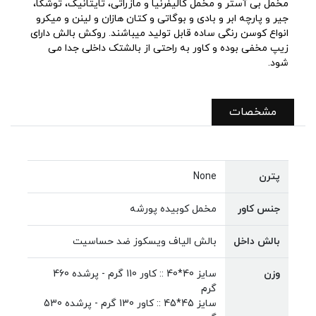
مخمل بی آستر و مخمل کالیفرنیا و مازراتی، تایتانیک، توشکا،
جیر و پارچه ابر و بادی و بوگاتی و کتان هازان و لینن و میکرو
انواع کوسن رنگی ساده قابل تولید میباشند. روکش بالش دارای
زیپ مخفی بوده و کاور به راحتی از بالشتک داخلی جدا می
شود.
مشخصات
پترن
None
جنس کاور
مخمل کوبیده پورشه
بالش داخل
بالش الیاف ویسکوز ضد حساسیت
وزن
سایز 40*40 :: کاور 110 گرم - پرشده 460
گرم
سایز 45*45 :: کاور 130 گرم - پرشده 530