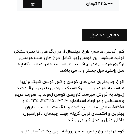
425,000 تومان
0
معرفی محصول
کاور کوسن هرمس طرح مینیمال 1، در رنگ های نارنجی-مشکی
تولید میشود. این کوسن زیبا شامل طرح های اسب هرمس,
لوگوی هرمس, مدرن, اکسسوری اسب، بوده و مناسب کاناپه,
مبل راحتی, مبل چستر و ... می باشد.
انواع جدیدترین مدل های کوسن و کاور کوسن شیک و زیبا
مناسب انواع مبل استیل،کلاسیک و راحتی با بهترین قیمت در
زموند به فروش میرسد. کاورهای کوسن زموند به صورت مربع
و مستطیل و در ابعاد استاندارد 40*40، 45*45، 35*50 و
50*50 سانتی متر تولید شده و با قیمت مناسب و ارزان
بهترین و اقتصادی ترین گزینه جهت چیدمان دکوراسیون
داخلی منزل و محل کار می باشد.
کوسنها با تنوع جنس مخمل پورشه مبلی پشت آستر دار و