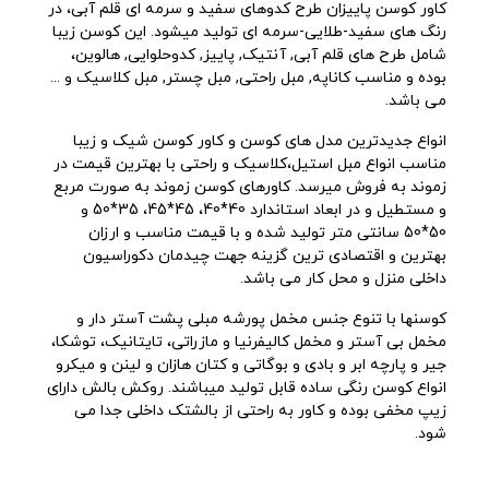
کاور کوسن پاییزان طرح کدوهای سفید و سرمه ای قلم آبی، در
رنگ های سفید-طلایی-سرمه ای تولید میشود. این کوسن زیبا
شامل طرح های قلم آبی, آنتیک, پاییز, کدوحلوایی, هالوین،
بوده و مناسب کاناپه, مبل راحتی, مبل چستر, مبل کلاسیک و ...
می باشد.
انواع جدیدترین مدل های کوسن و کاور کوسن شیک و زیبا
مناسب انواع مبل استیل،کلاسیک و راحتی با بهترین قیمت در
زموند به فروش میرسد. کاورهای کوسن زموند به صورت مربع
و مستطیل و در ابعاد استاندارد 40*40، 45*45، 35*50 و
50*50 سانتی متر تولید شده و با قیمت مناسب و ارزان
بهترین و اقتصادی ترین گزینه جهت چیدمان دکوراسیون
داخلی منزل و محل کار می باشد.
کوسنها با تنوع جنس مخمل پورشه مبلی پشت آستر دار و
مخمل بی آستر و مخمل کالیفرنیا و مازراتی، تایتانیک، توشکا،
جیر و پارچه ابر و بادی و بوگاتی و کتان هازان و لینن و میکرو
انواع کوسن رنگی ساده قابل تولید میباشند. روکش بالش دارای
زیپ مخفی بوده و کاور به راحتی از بالشتک داخلی جدا می
شود.