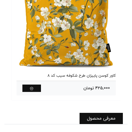
کاور کوسن پاییزان طرح شکوفه سیب کد 8
کاور
280
425,000 تومان
0
معرفی محصول