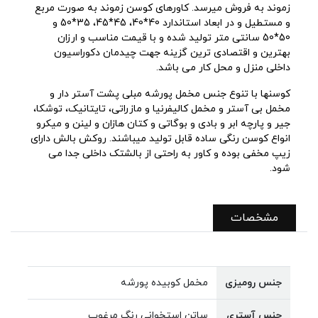
زموند به فروش میرسد. کاورهای کوسن زموند به صورت مربع
و مستطیل و در ابعاد استاندارد 40*40، 45*45، 35*50 و
50*50 سانتی متر تولید شده و با قیمت مناسب و ارزان
بهترین و اقتصادی ترین گزینه جهت چیدمان دکوراسیون
داخلی منزل و محل کار می باشد.
کوسنها با تنوع جنس مخمل پورشه مبلی پشت آستر دار و
مخمل بی آستر و مخمل کالیفرنیا و مازراتی، تایتانیک، توشکا،
جیر و پارچه ابر و بادی و بوگاتی و کتان هازان و لینن و میکرو
انواع کوسن رنگی ساده قابل تولید میباشند. روکش بالش دارای
زیپ مخفی بوده و کاور به راحتی از بالشتک داخلی جدا می
شود.
مشخصات
جنس رومیزی
مخمل کوبیده پورشه
جنس آستری
ساتن استخوانی رنگ مرغوب