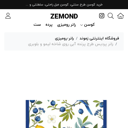
خرید کوسن طرح سنتی، کوسن مبل راحتی، سلطنتی و ...
ZEMOND
کوسن
رانر رومیزی
پرده
ست
فروشگاه اینترنتی زموند
رانر-رومیزی
رانر پردیس طرح پرنده آبی روی شاخه لیمو و بلوبری