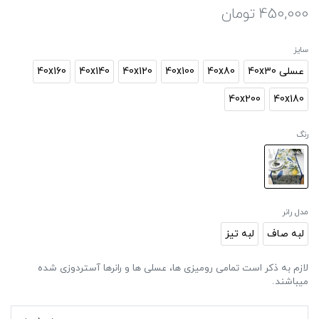
450,000
تومان
سایز
عسلی 40x30
40x80
40x100
40x120
40x140
40x160
40x200
40x180
رنگ
مدل رانر
لبه صاف
لبه تیز
لازم به ذکر است تمامی رومیزی ها، عسلی ها و رانرها آستردوزی شده
میباشند.