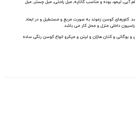
بان, تابستان, قلم آبی, لیمو، بوده و مناسب کاناپه, مبل راحتی, مبل چستر, مبل
د. کاورهای کوسن زموند به صورت مربع و مستطیل و در ابعاد
 و بوگاتی و کتان هازان و لینن و میکرو انواع کوسن رنگی ساده