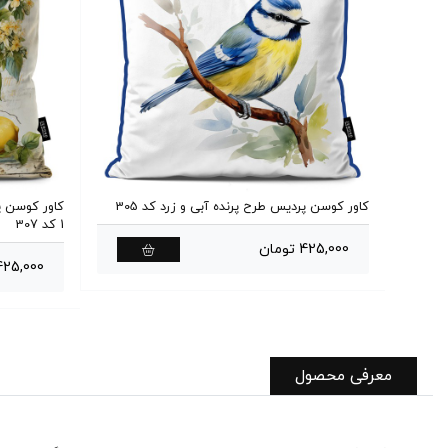
ر
کاور کوسن پردیس طرح پرنده آبی و زرد کد 305
کاور کوسن 
1 کد 307
425,000 تومان
425,000 توما
معرفی محصول