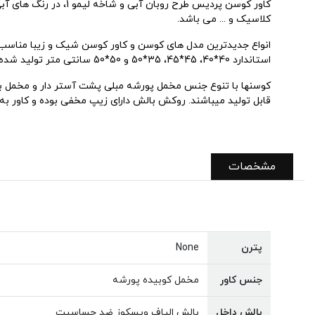
کاور کوسن پردیس طرح 
کلاسیک و ... می باشد.
انواع جدیدترین مدل های کوسن و کاور کوسن شیک و زیبا مناسب ا
استاندارد 40*40، 45*45، 35*50 و 50*50 سانتی متر تولید شده و با قیمت مناسب و ارزان بهترین و اقتصادی ترین گزینه جهت چیدمان دکوراسیون داخلی منزل و محل کار می باشد.
کوسنها با تنوع جنس مخمل پورشه مبلی پشت آستر دار و مخمل بی آست
قابل تولید میباشند. روکش بالش دارای زیپ مخفی بوده و کاور به 
مشخصات
پترن
None
جنس کاور
مخمل کوبیده پورشه
بالش داخل
بالش الیاف ویسکوز ضد حساسیت