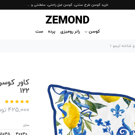
خرید کوسن طرح سنتی، کوسن مبل راحتی، سلطنتی و ...
ZEMOND
کوسن
رانر رومیزی
پرده
ست
 شاخه لیمو 1
122
425,000
توم
سایز
5x45
40x40