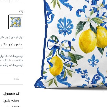
رنگ
نوار قیطان (نوار مغز
بدون نوار مغزی
توضیحات: به نوار 
متناسب با رنگ زم
توضیحات، رنگ مورد
تعداد
کد محصول:
دسته بندی: