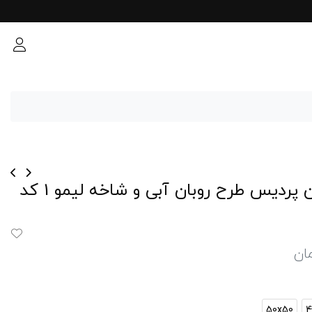
کاور کوسن پردیس طرح روبان آبی و شاخه لیمو 1 کد
ان
50x50
4