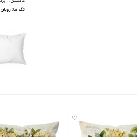
کالکشن:
پرد
تگ ها:
روبان
,