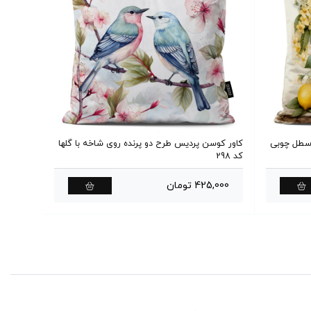
 سطل چوبی
کاور کوسن پردیس طرح دو پرنده روی شاخه با گلها
کاور کو
کد 298
لیمو کد 300
425,000 تومان
425,000